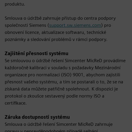
produktu.
Smlouva o údržbě zahrnuje přístup do centra podpory
společnosti Siemens (
support.sw.siemens.com
) pro
obnovení licence, aktualizace softwaru, technické
poznámky a sledování problémů v rámci podpory.
Zajištění přesnosti systému
Se smlouvou o údržbě řešení Simcenter MicReD provádíme
každoročně kalibraci v souladu s požadavky Mezinárodní
organizace pro normalizaci (ISO) 9001, abychom zajistili
přesnost vašeho systému, a tím se postarali o to, že se na
získaná data můžete patřičně spolehnout. K dispozici je
protokol o zkoušce sestavený podle normy ISO a
certifikace.
Záruka dostupnosti systému
Smlouva o údržbě řešení Simcenter MicReD zahrnuje
opravu v nepravděpodobném případě selhání