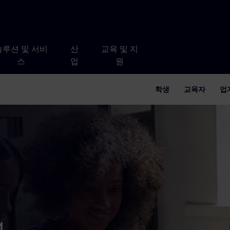
솔루션 및 서비
산
교육 및 지
스
업
원
학생
교육자
업
g