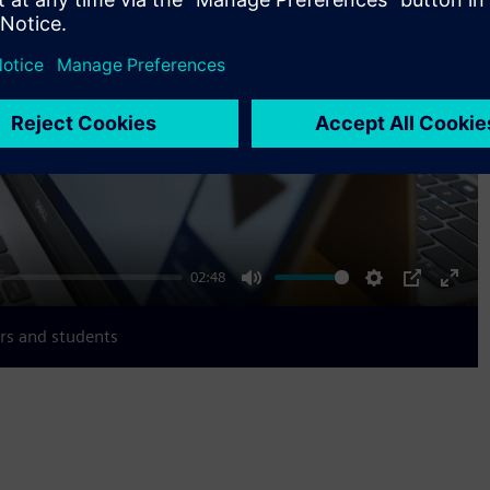
Play
02:48
Mute
Settings
PIP
Ente
fulls
rs and students