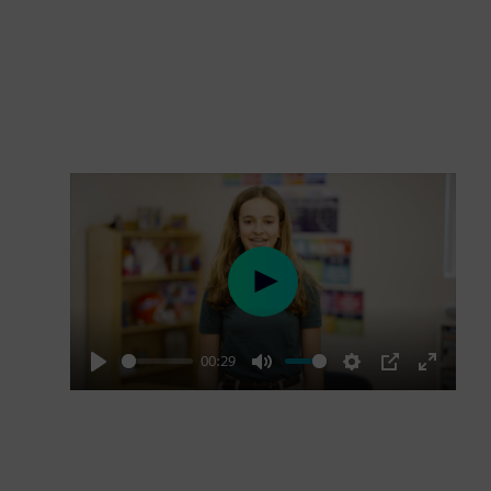
Play
00:29
Play
Mute
Settings
PIP
Enter
fullscre